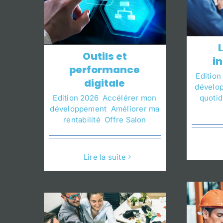
Outils et
i
performance
Edition
digitale
dévelo
Edition 2026
,
Accélérer mon
quoti
développement
,
Améliorer ma
RH et conformité
Pr
rentabilité
,
Offre Salon
sociale
Edition 2026
Améliorer le
Editi
quotidien de mes équipes
Sécur
Lire la suite
Offre Salon
Sécuriser son
entreprise