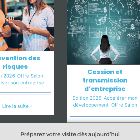
évention des
risques
Cession et
on 2026
,
Offre Salon
,
transmission
iser son entreprise
d’entreprise
Edition 2026
,
Accélérer mon
développement
,
Offre Salon
Lire la suite
Lire la suite
Préparez votre visite dès aujourd’hui