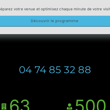
éparez votre venue et optimisez chaque minute de votre visi
Découvrir le programme
04 74 85 32 88
63
500