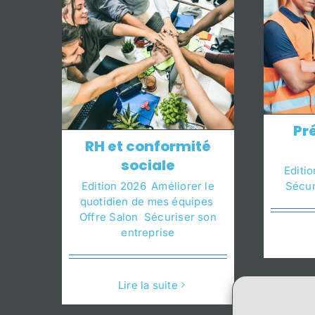
Pr
RH et conformité
sociale
Editi
Edition 2026
,
Améliorer le
Sécur
quotidien de mes équipes
,
Offre Salon
,
Sécuriser son
entreprise
Lire la suite