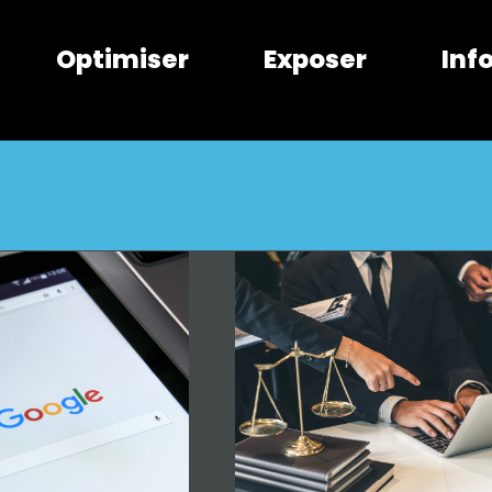
Optimiser
Exposer
Inf
Droit des affaires –
des sociétés
Visibilité et
isition clients
Edition 2026
Accélérer
on 2026
Gagner en
mon développement
Offre
bilité
Offre Salon
Salon
Sécuriser son
entreprise