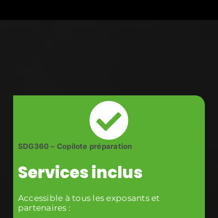
Passer
au
contenu
SDG360 – Copilote préparation
Services inclus
Accessible à tous les exposants et
partenaires :