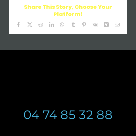
Share This Story, Choose Your
Platform!
Facebook
X
Reddit
LinkedIn
WhatsApp
Tumblr
Pinterest
Vk
Xing
Email
04 74 85 32 88