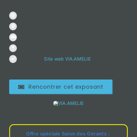
pour dirigeants de TPE et PME
Cibles
: dirigeants de TPE et PME
Ville de domiciliation
: CHASSE SUR RHONE
Mobilité
: Nationale
Numéro de Stand
:
Site web
:
Site web VIA.AMELIE
Rencontrer cet exposant
Offre spéciale Salon des Gérants :