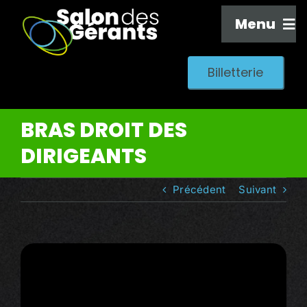
Passer
Menu
au
contenu
Billetterie
Visiter
BRAS DROIT DES
Optimiser
DIRIGEANTS
Exposer
Précédent
Suivant
Infos pratiques